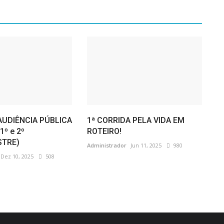
AUDIÊNCIA PÚBLICA
1ª CORRIDA PELA VIDA EM
1º e 2º
ROTEIRO!
STRE)
Administrador
Jun 11, 2025
980
Dez 10, 2025
508