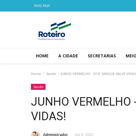
Web Mail
HOME
A CIDADE
SECRETARIAS
MEI
Home
Saúde
JUNHO VERMELHO - DOE SANGUE,SALVE VIDAS
Saúde
JUNHO VERMELHO -
VIDAS!
Administrador
Jun 6, 2025