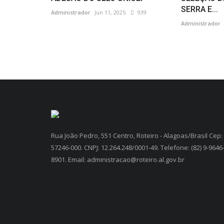
SERRA E...
Administrador
Jun 11, 2025
939
Administrador
Rua João Pedro, 551 Centro, Roteiro - Alagoas/Brasil Cep:
57246-000. CNPJ: 12.264.248/0001-49. Telefone: (82) 9-9646
8901. Email: administracao@roteiro.al.gov.br