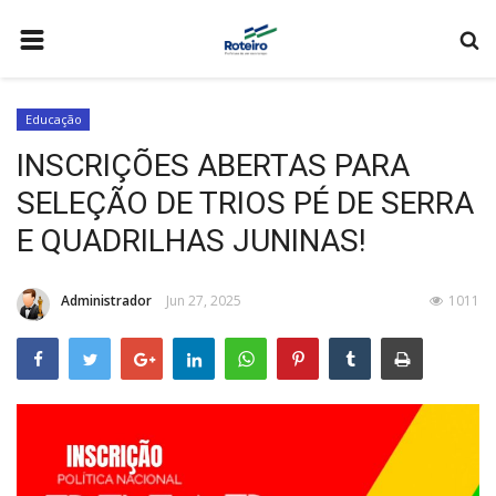
HOME
Educação
A CIDADE
INSCRIÇÕES ABERTAS PARA
WEB MAIL
SELEÇÃO DE TRIOS PÉ DE SERRA
SECRETARIAS
E QUADRILHAS JUNINAS!
MEIO AMBIENTE
Administrador
Jun 27, 2025
1011
EDUCAÇÃO
ESPORTES
SAÚDE
FALE CONOSCO