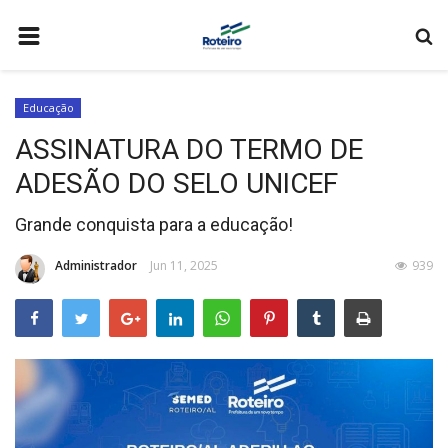
HOME
Educação
A CIDADE
ASSINATURA DO TERMO DE
WEB MAIL
ADESÃO DO SELO UNICEF
SECRETARIAS
Grande conquista para a educação!
MEIO AMBIENTE
Administrador
Jun 11, 2025
939
EDUCAÇÃO
ESPORTES
SAÚDE
FALE CONOSCO