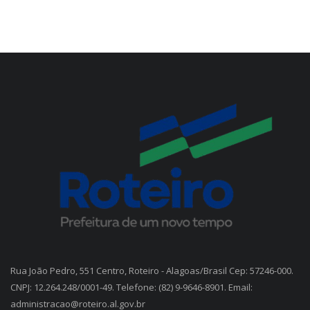
Rua João Pedro, 551 Centro, Roteiro - Alagoas/Brasil Cep: 57246-000.
CNPJ: 12.264.248/0001-49. Telefone: (82) 9-9646-8901. Email:
administracao@roteiro.al.gov.br