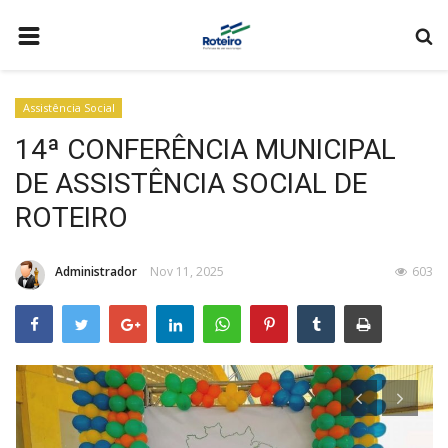
HOME
Assistência Social
A CIDADE
14ª CONFERÊNCIA MUNICIPAL
WEB MAIL
DE ASSISTÊNCIA SOCIAL DE
SECRETARIAS
ROTEIRO
MEIO AMBIENTE
Administrador
Nov 11, 2025
603
EDUCAÇÃO
ESPORTES
SAÚDE
FALE CONOSCO